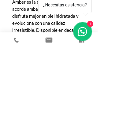
Amber es la elección perfecta. Su
¿Necesitas asistencia?
acorde ambarado luminoso se
disfruta mejor en piel hidratada y
evoluciona con una calidez
1
irresistible. Disponible en decant y
botella completa en Le Nez de Toto.
COMPRA
Todos los productos
Botellas
Perfumes de Diseñador
Perfumes de Nicho
Femenino
Masculinos
Unisex