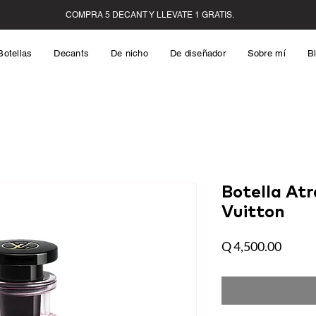
Botellas
Decants
De nicho
De diseñador
Sobre mí
B
Botella Atr
Vuitton
Precio
Q 4,500.00