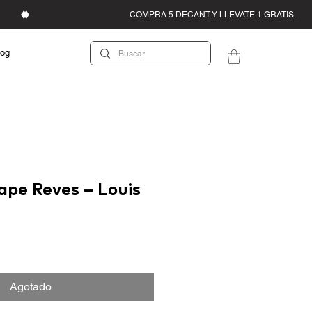
log
ape Reves – Louis
Agotado