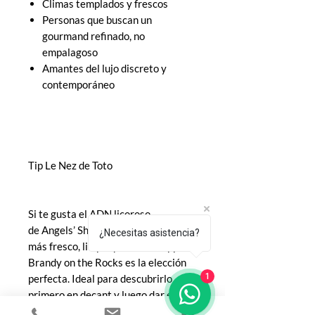
Climas templados y frescos
Personas que buscan un
gourmand refinado, no
empalagoso
Amantes del lujo discreto y
contemporáneo
Tip Le Nez de Toto
Si te gusta el ADN licoroso
de Angels’ Share pero buscas algo
¿Necesitas asistencia?
más fresco, limpio y versátil, Apple
Brandy on the Rocks es la elección
1
perfecta. Ideal para descubrirlo
primero en decant y luego dar el
salto a la botella.