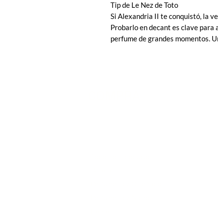
Tip de Le Nez de Toto
Si Alexandria II te conquistó, la v
Probarlo en decant es clave para a
perfume de grandes momentos. Una
COMPRA
Todos los productos
Botellas
Perfumes de Diseñador
Perfumes de Nicho
Femenino