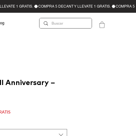
log
II Anniversary –
recio
e
GRATIS
ferta