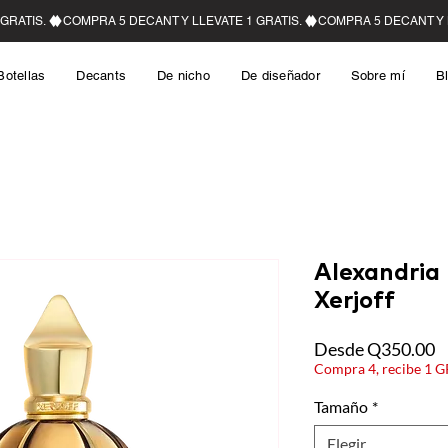
Botellas
Decants
De nicho
De diseñador
Sobre mí
B
Alexandria 
Xerjoff
P
Desde
Q350.00
d
Compra 4, recibe 1 
o
Tamaño
*
Elegir