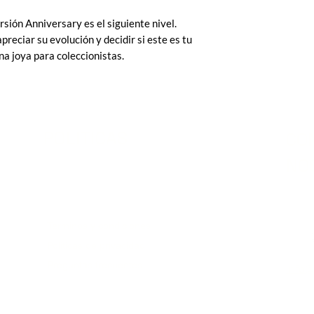
ersión Anniversary es el siguiente nivel.
preciar su evolución y decidir si este es tu
 joya para coleccionistas.
POLITICAS
CO
NO
Terminos y condiciones
Políticas de privacidad
Preguntas frecuentes
info@