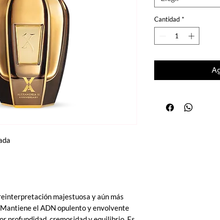
Cantidad
*
Ag
rada
 reinterpretación majestuosa y aún más
I. Mantiene el ADN opulento y envolvente
yor profundidad, cremosidad y equilibrio. Es