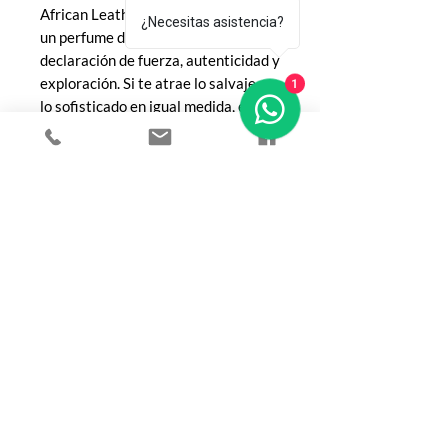
African Leather es mucho más que
¿Necesitas asistencia?
un perfume de cuero: es una
declaración de fuerza, autenticidad y
exploración. Si te atrae lo salvaje y
1
lo sofisticado en igual medida, esta
es tu fragancia.
COMPRA
Todos los productos
Botellas
Perfumes de Diseñador
Perfumes de Nicho
Femenino
Masculinos
Unisex