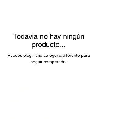
oud, las especias y las notas ambaradas,
equilibradas con acordes modernos. Sus
fragancias proyectan lujo, misterio y
sofisticación, con una firma olfativa
profunda y distintiva.
Todavía no hay ningún
producto...
Puedes elegir una categoría diferente para
seguir comprando.
COMPRA
Todos los productos
Botellas
Perfumes de Diseñador
Perfumes de Nicho
Femenino