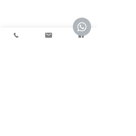
Masculinos
Unisex
Sobre mí
POLITICAS
Terminos y condiciones
Políticas de privacidad
Preguntas frecuentes
CONECTA CON
NOSOTROS
info@lenezdetoto.com