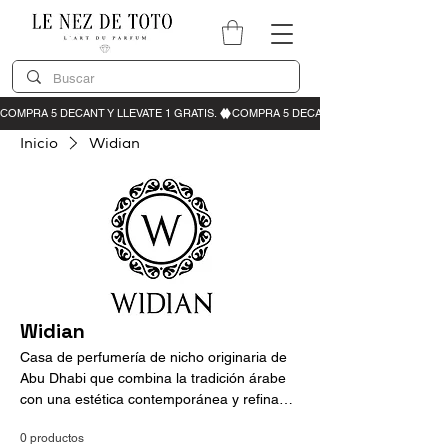
Inicio
Widian
Widian
Casa de perfumería de nicho originaria de
Abu Dhabi que combina la tradición árabe
con una estética contemporánea y refinada.
Widian se caracteriza por composiciones
0 productos
intensas y elegantes, donde destacan el