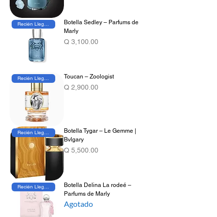
Botella Sedley – Parfums de
Recién Llegado
Marly
Precio
Q 3,100.00
Toucan – Zoologist
Recién Llegado
Precio
Q 2,900.00
Botella Tygar – Le Gemme |
Recién Llegado
Bvlgary
Precio
Q 5,500.00
Botella Delina La rodeé –
Recién Llegado
Parfums de Marly
Agotado