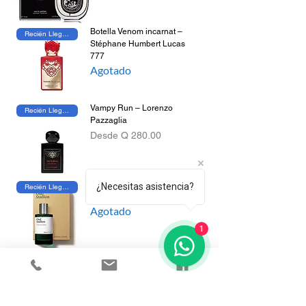
Botella Venom incarnat –
Recién Llegado
Stéphane Humbert Lucas
777
Agotado
Vampy Run – Lorenzo
Recién Llegado
Pazzaglia
Precio de oferta
Desde
Q 280.00
Botella Oud Stallion –
¿Necesitas asistencia?
Recién Llegado
Maison Crivelli
Agotado
1
Aqua di Sale de Profumum
Recién Llegado
Roma
Precio de oferta
Desde
Q 240.00
Compra 4, recibe 1