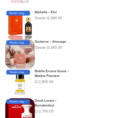
Marbella – Elivi
Recién Llegado
Precio de oferta
Desde
Q 280.00
Guidance – Amouage
Recién Llegado
Precio de oferta
Desde
Q 265.00
Botella Encens Suave –
Recién Llegado
Matière Première
Precio
Q 2,800.00
Drunk Lovers –
Recién Llegado
Bornstandout
Precio
Q 2,700.00