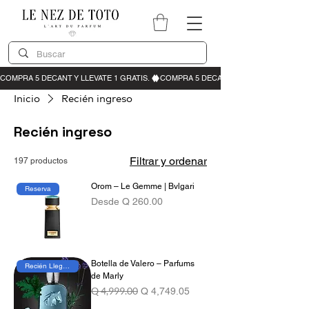
Inicio
Recién ingreso
Recién ingreso
Filtrar y ordenar
197 productos
Orom – Le Gemme | Bvlgari
Reserva
Precio de oferta
Desde
Q 260.00
Botella de Valero – Parfums
Recién Llegado
de Marly
Precio
Q 4,999.00
Precio de oferta
Q 4,749.05