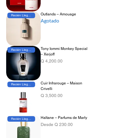
Outlands – Amouage
Recién Llegado
Agotado
Tony Iommi Monkey Special
Recién Llegado
– Xerjoff
Precio
Q 4,200.00
Cuir Infrarouge – Maison
Recién Llegado
Crivelli
Precio
Q 3,500.00
Haltane – Parfums de Marly
Recién Llegado
Precio de oferta
Desde
Q 230.00