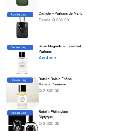
Carlisle – Parfums de Marly
Recién Llegado
Precio de oferta
Desde
Q 230.00
Rose Magnetic – Essential
Recién Llegado
Parfums
Agotado
Botella Bois d’Ébène –
Recién Llegado
Matière Première
Precio
Q 2,800.00
Botella Philosykos –
Recién Llegado
Diptyque
Precio
Q 2,800.00