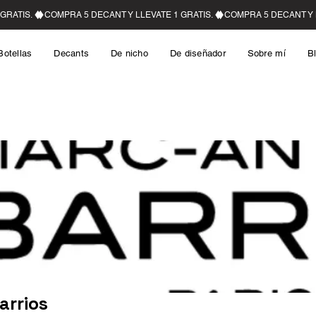
Botellas
Decants
De nicho
De diseñador
Sobre mí
B
arrios