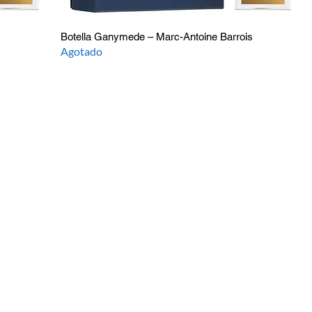
Botella Ganymede – Marc-Antoine Barrois
Agotado
NECTA CON
SOTROS
lenezdetoto.com