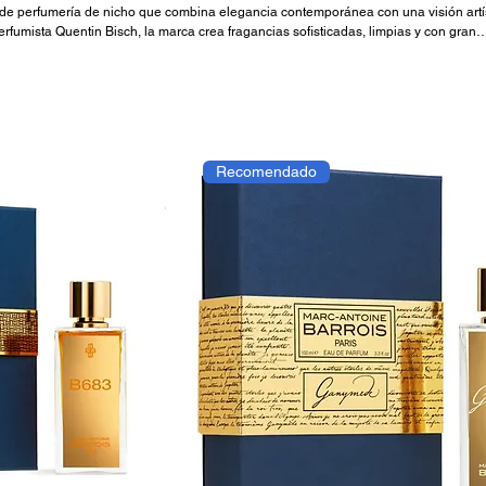
de perfumería de nicho que combina elegancia contemporánea con una visión artí
erfumista Quentin Bisch, la marca crea fragancias sofisticadas, limpias y con gran
can por su equilibrio, modernidad y una estética minimalista que transmite lujo di
Recomendado