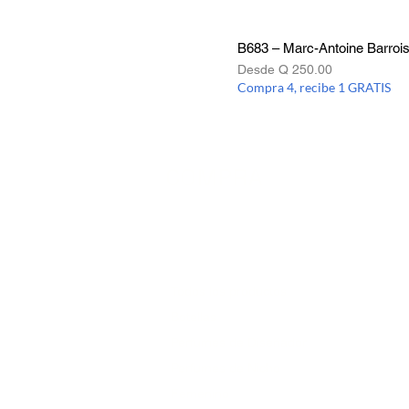
B683 – Marc-Antoine Barroi
Precio de oferta
Desde
Q 250.00
Compra 4, recibe 1 GRATIS
COMPRA
Todos los productos
Botellas
Perfumes de Diseñador
Perfumes de Nicho
Femenino