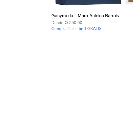
s
Ganymede – Marc-Antoine Barrois
Precio de oferta
Desde
Q 250.00
Compra 4, recibe 1 GRATIS
POLITICAS
CO
NO
Terminos y condiciones
Políticas de privacidad
Preguntas frecuentes
info@