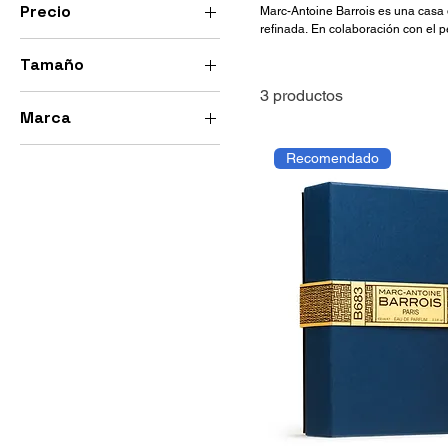
Precio
Marc-Antoine Barrois es una casa 
refinada. En colaboración con el p
identidad. Sus composiciones desta
Tamaño
y carácter distintivo.
250 GTQ
3250 GTQ
3 productos
10 ml
Marca
100 ml
Marc Antoine Barrios
5 ml
Recomendado