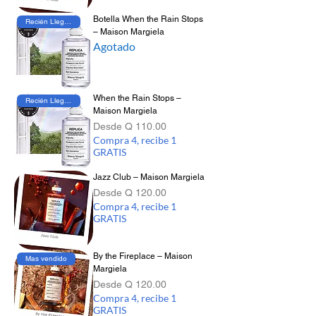
Botella When the Rain Stops
Recién Llegado
– Maison Margiela
Agotado
When the Rain Stops –
Recién Llegado
Maison Margiela
Precio de oferta
Desde
Q 110.00
Compra 4, recibe 1
GRATIS
Jazz Club – Maison Margiela
Precio de oferta
Desde
Q 120.00
Compra 4, recibe 1
GRATIS
By the Fireplace – Maison
Mas vendido
Margiela
Precio de oferta
Desde
Q 120.00
Compra 4, recibe 1
GRATIS