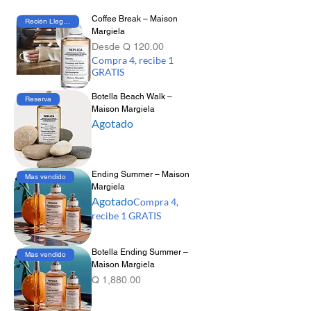
evocadoras, modernas y accesibles,
Coffee Break – Maison
Recién Llegado
diseñadas para transportar a experiencias
Margiela
específicas con una estética minimalista y
Precio de oferta
Desde
Q 120.00
una narrativa sensorial única.
Compra 4, recibe 1
GRATIS
Botella Beach Walk –
Reserva
Maison Margiela
Agotado
Ending Summer – Maison
Mas vendido
Margiela
Agotado
Compra 4,
recibe 1 GRATIS
Botella Ending Summer –
Mas vendido
Maison Margiela
Precio
Q 1,880.00