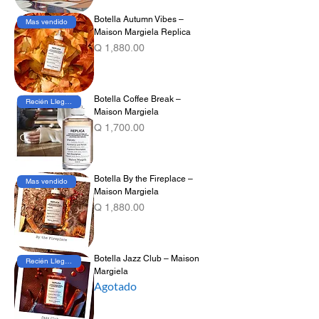
Botella Autumn Vibes –
Mas vendido
Maison Margiela Replica
Precio
Q 1,880.00
Botella Coffee Break –
Recién Llegado
Maison Margiela
Precio
Q 1,700.00
Botella By the Fireplace –
Mas vendido
Maison Margiela
Precio
Q 1,880.00
Botella Jazz Club – Maison
Recién Llegado
Margiela
Agotado