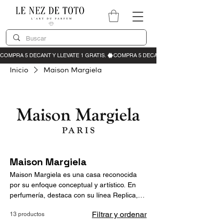
Inicio
Maison Margiela
Maison Margiela
Maison Margiela es una casa reconocida
por su enfoque conceptual y artístico. En
perfumería, destaca con su línea Replica,
que recrea momentos, lugares y recuerdos
Filtrar y ordenar
13 productos
a través del aroma. Sus fragancias son