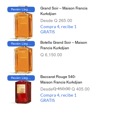
técnica para crear composiciones
Grand Soir – Maison Francis
Recién Llegado
equilibradas, luminosas y altamente
Kurkdjian
refinadas. Sus fragancias destacan por su
Precio de oferta
Desde
Q 265.00
calidad excepcional y su capacidad de
Compra 4, recibe 1
convertirse en verdaderos íconos
GRATIS
contemporáneos.
Botella Grand Soir – Maison
Recién Llegado
Francis Kurkdjian
Precio
Q 6,150.00
Baccarat Rouge 540-
Recién Llegado
Maison Francis Kurkdjian
Q 450.00
Precio
Precio de oferta
Desde
Q 405.00
Compra 4, recibe 1
GRATIS
COMPRA