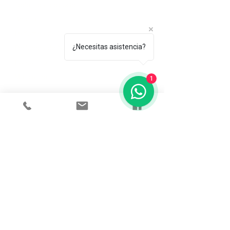
Todos los productos
Botellas
Perfumes de Diseñador
¿Necesitas asistencia?
Perfumes de Nicho
Femenino
Masculinos
1
Unisex
Sobre mí
POLITICAS
Terminos y condiciones
Políticas de privacidad
Preguntas frecuentes
CONECTA CON