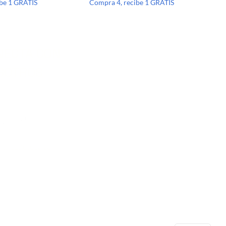
ibe 1 GRATIS
Compra 4, recibe 1 GRATIS
NECTA CON
SOTROS
lenezdetoto.com