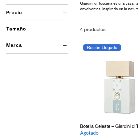
Giardini di Toscana es una casa it
envolventes. Inspirada en la natura
Precio
enfoque moderno. Sus perfumes des
refinada y atemporal.
Tamaño
4 productos
150 GTQ
2100 GTQ
10 ml
Marca
Recién Llegado
100 ml
Giardini di toscana
5 ml
Botella Celeste – Giardini di
Agotado