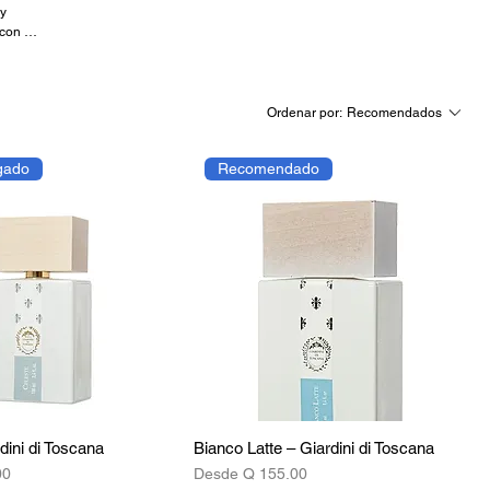
 y
 con un
ural
Ordenar por:
Recomendados
gado
Recomendado
dini di Toscana
Bianco Latte – Giardini di Toscana
ta
Precio de oferta
00
Desde
Q 155.00