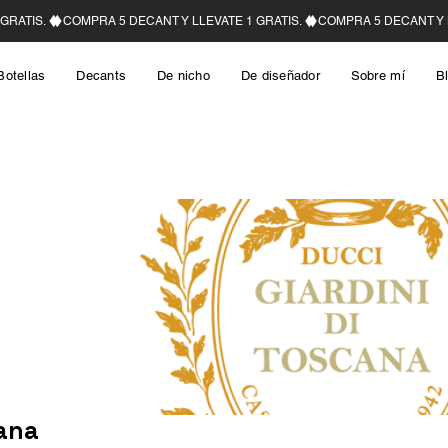
Botellas
Decants
De nicho
De diseñador
Sobre mí
B
cana