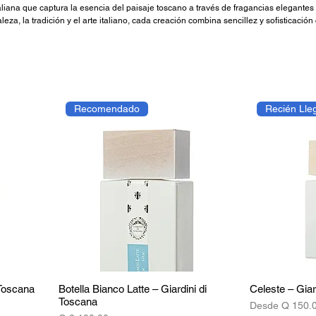
aliana que captura la esencia del paisaje toscano a través de fragancias elegantes
leza, la tradición y el arte italiano, cada creación combina sencillez y sofisticación
tacan por ser versátiles, luminosos y fáciles de llevar, evocando una belleza nat
Recomendado
Recién Lle
 Toscana
Botella Bianco Latte – Giardini di
Celeste – Giar
Toscana
Precio de ofer
Desde
Q 150.