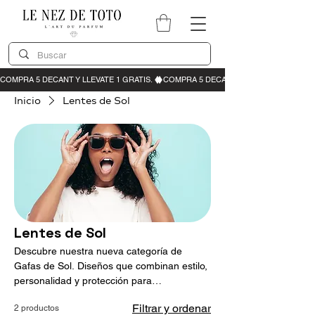
Inicio
Lentes de Sol
Lentes de Sol
Descubre nuestra nueva categoría de
Gafas de Sol. Diseños que combinan estilo,
personalidad y protección para
acompañarte en cualquier ocasión.
Filtrar y ordenar
2 productos
Encuentra el par perfecto para completar tu