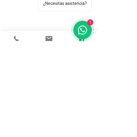
Femenino
¿Necesitas asistencia?
Masculinos
Unisex
1
Sobre mí
POLITICAS
Terminos y condiciones
Políticas de privacidad
Preguntas frecuentes
CONECTA CON
NOSOTROS
info@lenezdetoto.com