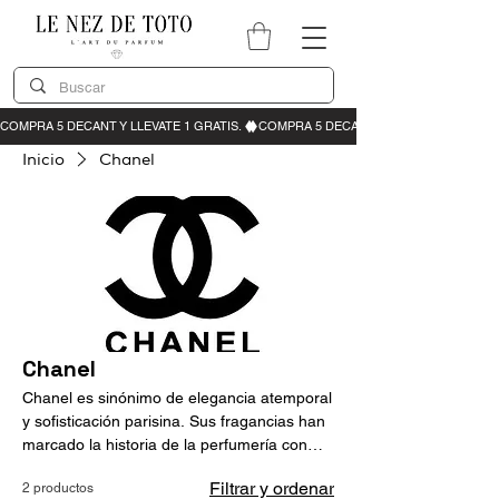
Inicio
Chanel
Chanel
Chanel es sinónimo de elegancia atemporal
y sofisticación parisina. Sus fragancias han
marcado la historia de la perfumería con
composiciones icónicas que equilibran
Filtrar y ordenar
2 productos
tradición e innovación. Con un estilo