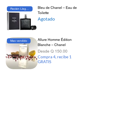
refinado y distintivo, la marca crea perfumes
Bleu de Chanel – Eau de
Recién Llegado
elegantes, versátiles y memorables que
Toilette
representan lujo, feminidad y carácter en su
Agotado
forma más pura.
Allure Homme Édition
Mas vendido
Blanche – Chanel
Precio de oferta
Desde
Q 150.00
Compra 4, recibe 1
GRATIS
COMPRA
Todos los productos
Botellas
Perfumes de Diseñador
Perfumes de Nicho