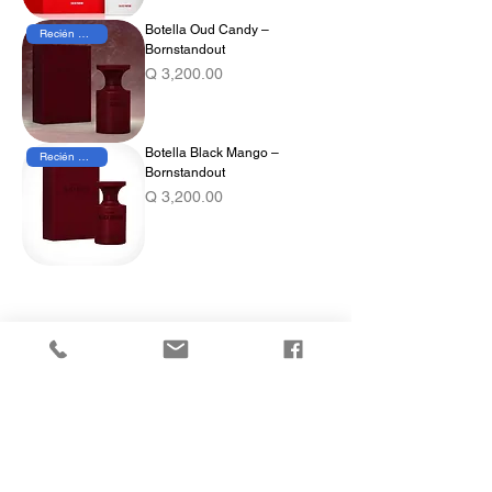
Botella Oud Candy –
Recién Llegado
Bornstandout
Precio
Q 3,200.00
Botella Black Mango –
Recién Llegado
Bornstandout
Precio
Q 3,200.00
COMPRA
Todos los productos
Botellas
Perfumes de Diseñador
Perfumes de Nicho