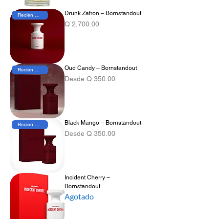
Drunk Zafron – Bornstandout
Recién Llegado
Precio
Q 2,700.00
Oud Candy – Bornstandout
Recién Llegado
Precio de oferta
Desde
Q 350.00
Black Mango – Bornstandout
Recién Llegado
Precio de oferta
Desde
Q 350.00
Incident Cherry –
Bornstandout
Agotado