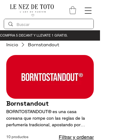
Inicio
Bornstandout
Bornstandout
BORNTOSTANDOUT® es una casa
coreana que rompe con las reglas de la
perfumería tradicional, apostando por
composiciones audaces, provocativas y
Filtrar y ordenar
10 productos
altamente creativas. Sus fragancias