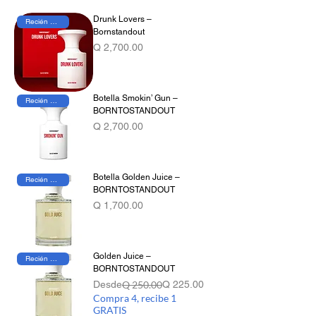
destacan por contrastes intensos y una
Drunk Lovers –
Recién Llegado
identidad irreverente que desafía lo
Bornstandout
convencional. Cada creación es una
Precio
Q 2,700.00
declaración de personalidad, diseñada para
quienes buscan diferenciarse sin
compromisos.
Botella Smokin’ Gun –
Recién Llegado
BORNTOSTANDOUT
Precio
Q 2,700.00
Botella Golden Juice –
Recién Llegado
BORNTOSTANDOUT
Precio
Q 1,700.00
Golden Juice –
Recién Llegado
BORNTOSTANDOUT
Precio
Precio de oferta
Desde
Q 250.00
Q 225.00
Compra 4, recibe 1
GRATIS