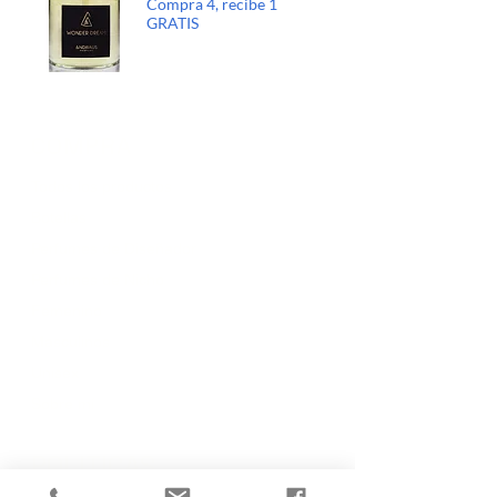
Compra 4, recibe 1
GRATIS
COMPRA
Todos los productos
Botellas
Perfumes de Diseñador
Perfumes de Nicho
Femenino
Masculinos
Unisex
Sobre mí
POLITICAS